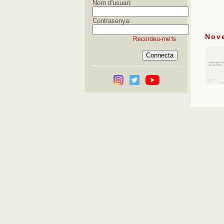
Nom d'usuari:
Contrasenya:
Nov
Recordeu-me'ls