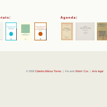
etats
:
Agenda
:
© 2006
Càtedra Màrius Torres
| Fet amb
Xhtml
i
Css
|
Avís legal