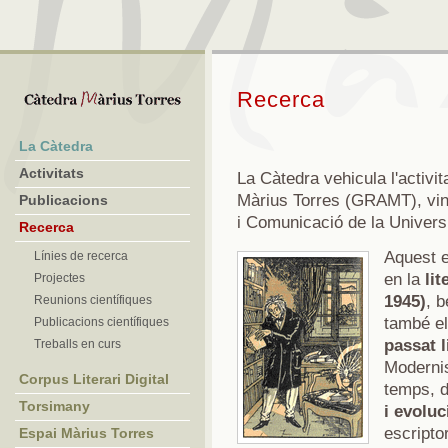
Recerca
La Càtedra
Activitats
La Càtedra vehicula l'activi
Màrius Torres (GRAMT), vinc
Publicacions
i Comunicació de la Universi
Recerca
Aquest e
Línies de recerca
en la
li
Projectes
1945)
, 
Reunions científiques
també e
Publicacions científiques
passat l
Treballs en curs
Modernis
Corpus Literari Digital
temps, d
Torsimany
i evoluc
escripto
Espai Màrius Torres