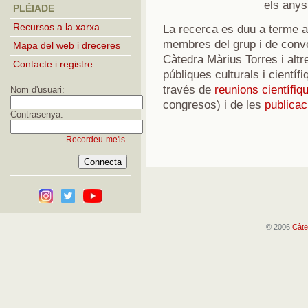
els anys
PLÈIADE
Recursos a la xarxa
La recerca es duu a terme 
membres del grup i de conven
Mapa del web i dreceres
Càtedra Màrius Torres i altre
Contacte i registre
públiques culturals i científi
través de
reunions científiq
Nom d'usuari:
congresos) i de les
publicac
Contrasenya:
Recordeu-me'ls
© 2006
Càte