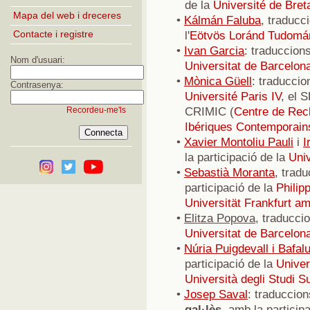
de la
Université de Bre
Mapa del web i dreceres
•
Kálmán Faluba
, traducci
Contacte i registre
l'
Eötvös Loránd Tudom
•
Ivan Garcia
: traduccion
Nom d'usuari:
Universitat de Barcelon
•
Mònica Güell
: traduccio
Contrasenya:
Université Paris IV
, el 
CRIMIC (
Centre de Rech
Recordeu-me'ls
Ibériques Contemporain
•
Xavier Montoliu Pauli
i
I
la participació de la
Univ
•
Sebastià Moranta
, trad
participació de la
Philip
Universität Frankfurt a
•
Elitza Popova
, traducci
Universitat de Barcelon
•
Núria Puigdevall i Bafal
participació de la
Univer
Università degli Studi 
•
Josep Saval
: traduccion
gal·lès
, amb la particip