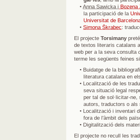
•
Anna Sawicka i
Bozena 
la participació de la
Uniw
Universitat de Barcelon
•
Simona Škrabec
: traduc
El projecte
Torsimany
pretén
de textos literaris catalans 
web per a la seva consulta
terme les següents feines s
• Buidatge de la bibliograf
literatura catalana en el
• Localització de les tradu
seva situació legal respe
per tal de sol·licitar-ne,
autors, traductors o als 
• Localització i inventari 
fora de l'àmbit dels paï
• Digitalització dels mate
El projecte no recull les tra