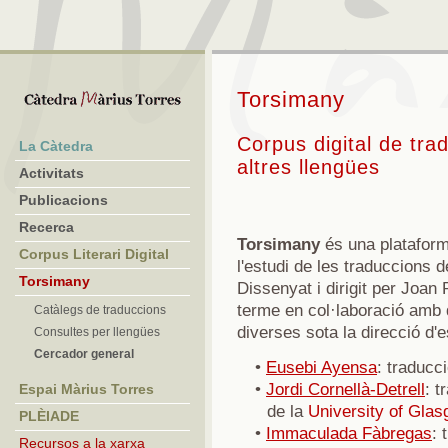
Torsimany
Corpus digital de tra
La Càtedra
altres llengües
Activitats
Publicacions
Recerca
Torsimany
és una plataforma
Corpus Literari Digital
l'estudi de les traduccions d
Torsimany
Dissenyat i dirigit per Joa
terme en col·laboració amb d
Catàlegs de traduccions
diverses sota la direcció d'e
Consultes per llengües
Cercador general
•
Eusebi Ayensa
: traducc
•
Jordi Cornellà-Detrell
: t
Espai Màrius Torres
de la
University of Gla
PLÈIADE
•
Immaculada Fàbregas
: 
Recursos a la xarxa