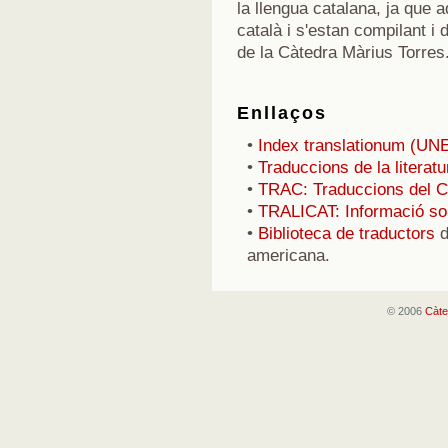
la llengua catalana, ja que a
català i s'estan compilant i d
de la Càtedra Màrius Torres
Enllaços
•
Index translationum (U
•
Traduccions de la literat
•
TRAC: Traduccions del Cat
•
TRALICAT: Informació sobr
•
Biblioteca de traductors
d
americana.
© 2006
Càte